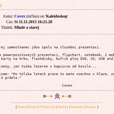
p
Autor:
Covex
(mi'lius) on '
Kaleidoskop
'
Cas:
St 11.11.2015 16:21.28
Titulek:
Mlade a starej
rej zamestnanec jdou spolu na sluzebni prezentaci.

a powerpointovejch prezentaci, flipchart, notebook, 2 mob
 karty na krku, flashdisky, kufrik plny DVD, CD, USB atd.
lneny, jen tuzka lezerne v kapsicce od kosile...

ivem: "Po tolika letech prace to mate vsechno v hlave, ze
U prdele."

[
Domu
|
Prstik
|
O Piskovisti
|
Deticky
|
Nastenky
|
Koutky
]