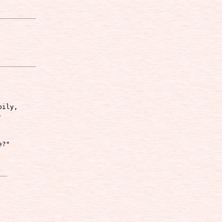
ily, 



?"
