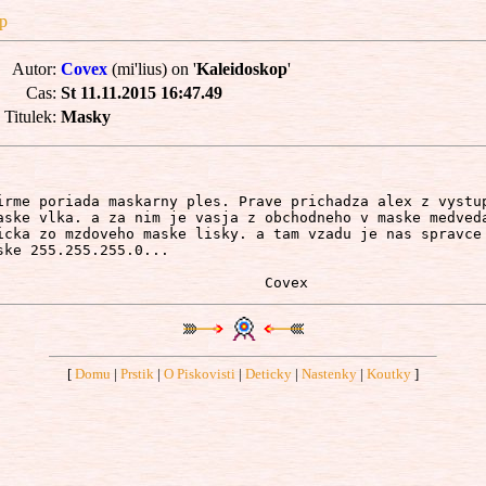
p
Autor:
Covex
(mi'lius) on '
Kaleidoskop
'
Cas:
St 11.11.2015 16:47.49
Titulek:
Masky
irme poriada maskarny ples. Prave prichadza alex z vystup
aske vlka. a za nim je vasja z obchodneho v maske medveda
icka zo mzdoveho maske lisky. a tam vzadu je nas spravce 
ske 255.255.255.0...  

[
Domu
|
Prstik
|
O Piskovisti
|
Deticky
|
Nastenky
|
Koutky
]