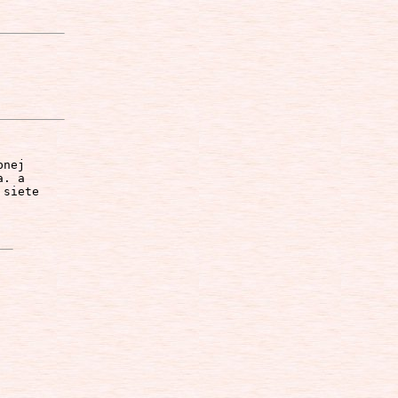
nej 

. a 

siete 
