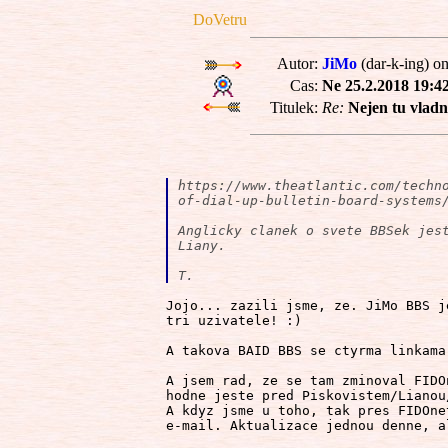
DoVetru
Autor:
JiMo
(dar-k-ing) on
Cas:
Ne 25.2.2018 19:4
Titulek:
Re:
Nejen tu vladn
https://www.theatlantic.com/techn
of-dial-up-bulletin-board-systems
Anglicky clanek o svete BBSek jes
Liany.
T.
Jojo... zazili jsme, ze. JiMo BBS j
tri uzivatele! :)

A takova BAID BBS se ctyrma linkama
A jsem rad, ze se tam zminoval FIDO
hodne jeste pred Piskovistem/Lianou
A kdyz jsme u toho, tak pres FIDOne
e-mail. Aktualizace jednou denne, a