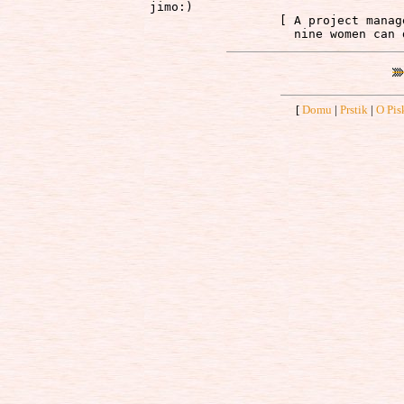
jimo:)

                  [ A project manag
[
Domu
|
Prstik
|
O Pis